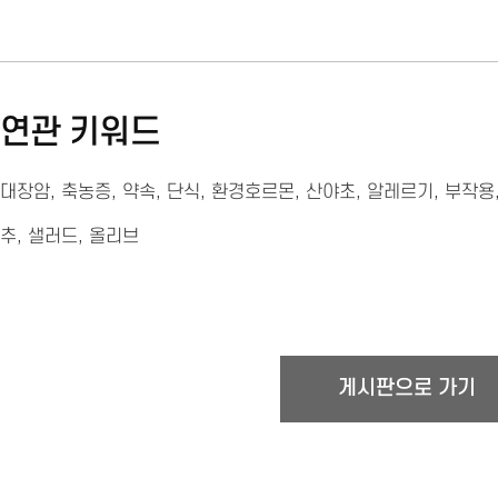
연관 키워드
대장암
,
축농증
,
약속
,
단식
,
환경호르몬
,
산야초
,
알레르기
,
부작용
추
,
샐러드
,
올리브