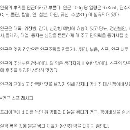
연꽃의 뿌리를 연근이라고 부른다. 연근 100g 당 열량은 67Kcal , 탄수화물16g
C, E, 콜린, 칼슘, 인, 철분, 아연, 뮤신, 수분81g 이 함유되어 있다.
연근은 해독, 위장병, 감기, 심장병 예방에 효능이 있고 당뇨, 정신불안, 
사,콜레라, 해열, 종자는 심장을 튼튼하게 해 주고 면역력을 증가시킬 뿐
연근은 엿과 간장으로 연근조림을 만들거나 튀김, 볶음, 스프, 연근 차로 
연근의 주성분은 전분이다. 덜 익은 생감자와 비슷한 맛이다. 스프의 맛
에 후추를 뿌리면 상당히 맛있다.
연근의 단아하고 담백한 맛을 살리기 위해 감자나 양배추 대신 팽이버섯을
*연근 스프 레시피
프라이팬에 버터를 녹인 뒤 양파와 마늘을 볶다가 연근, 팽이버섯을 순서대
살짝 볶은 것에 물을 넣고 재료가 완전히 익을 때까지 끓인다.